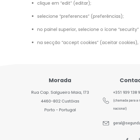
clique em “edit” (editar);
selecione “preferences” (preferências);
no painel superior, selecione o ícone “security
na secção “accept cookies” (aceitar cookies),
Morada
Conta
Rua Cap. Salgueiro Maia, 173
+351 939 138 
4460-802 Custóias
(chamada para a r
nacional)
Porto - Portugal
geral@segunda