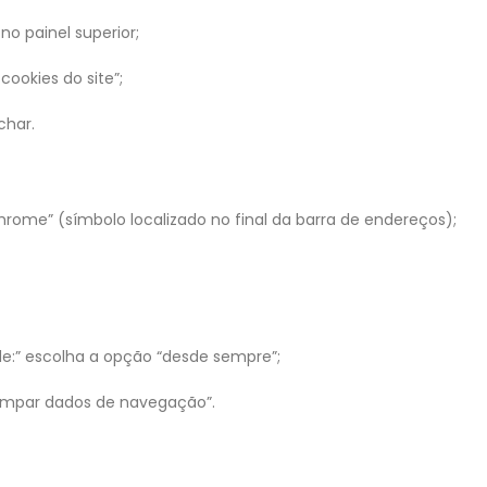
no painel superior;
cookies do site”;
char.
hrome” (símbolo localizado no final da barra de endereços);
 de:” escolha a opção “desde sempre”;
“limpar dados de navegação”.