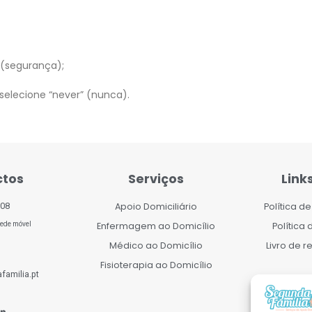
” (segurança);
 selecione “never” (nunca).
ctos
Serviços
Link
Apoio Domiciliário
Política d
908
Enfermagem ao Domicílio
Política
ede móvel
Médico ao Domicílio
Livro de 
Fisioterapia ao Domicílio
familia.pt