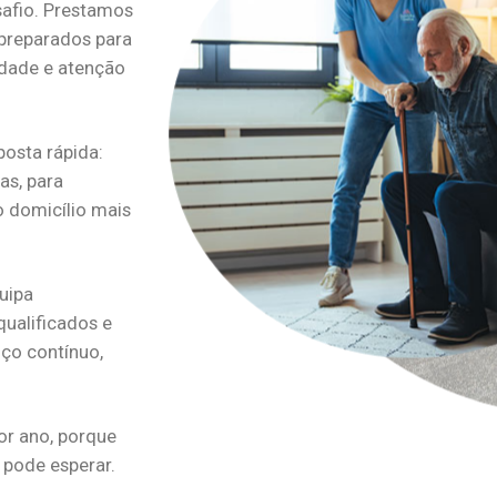
safio. Prestamos
 preparados para
dade e atenção
osta rápida:
as, para
o domicílio mais
uipa
qualificados e
ço contínuo,
or ano, porque
pode esperar.