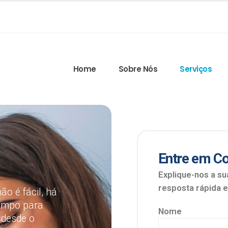
Home
Sobre Nós
Serviços
Entre em Co
Explique-nos a su
resposta rápida e
ão é fácil, há
tempo para
Nome
 desde o