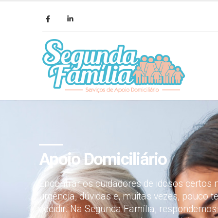
Apoio Domiciliário
Encontrar os cuidadores de idosos certos n
urgência, dúvidas e, muitas vezes, pouco 
decidir. Na Segunda Família, respondemos