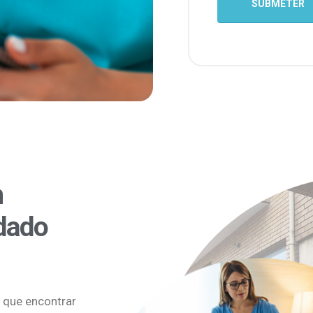
m
dado
 que encontrar