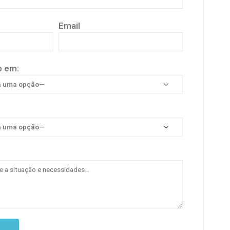
Email
o em: