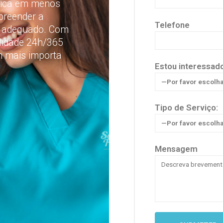
cnica em menos
preender a
Telefone
is adequado. Com
ilidade 24h/365
m mais importa
Estou interessad
Tipo de Serviço:
Mensagem