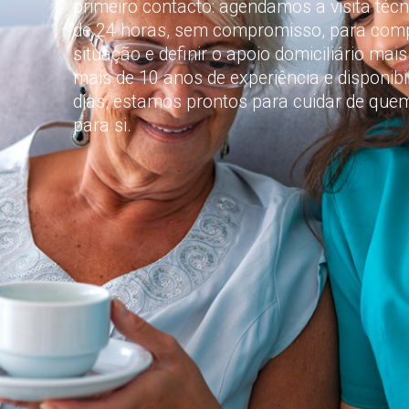
primeiro contacto: agendamos a visita té
de 24 horas, sem compromisso, para com
situação e definir o apoio domiciliário ma
mais de 10 anos de experiência e disponib
dias, estamos prontos para cuidar de que
para si.