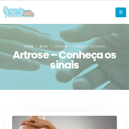
HOME
BLOG
ARTROSE – CONHEÇA OS SINAIS
Artrose – Conheça os
sinais