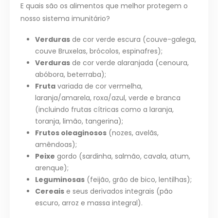
E quais são os alimentos que melhor protegem o
nosso sistema imunitário?
Verduras
de cor verde escura (couve-galega,
couve Bruxelas, brócolos, espinafres);
Verduras
de cor verde alaranjada (cenoura,
abóbora, beterraba);
Fruta
variada de cor vermelha,
laranja/amarela, roxa/azul, verde e branca
(incluindo frutas cítricas como a laranja,
toranja, limão, tangerina);
Frutos oleaginosos
(nozes, avelãs,
amêndoas);
Peixe
gordo (sardinha, salmão, cavala, atum,
arenque);
Leguminosas
(feijão, grão de bico, lentilhas);
Cereais
e seus derivados integrais (pão
escuro, arroz e massa integral).